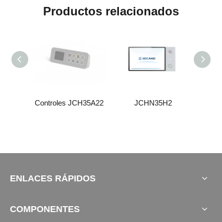
Productos relacionados
H35A11
Controles JCH35A22
JCHN35H2
Contr
ENLACES RÁPIDOS
COMPONENTES