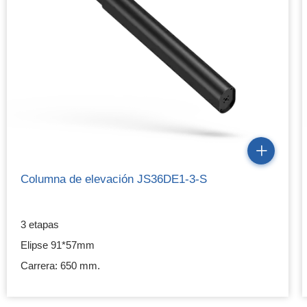
personas que necesiten estar sentadas durante mucho tiempo
tengan una postura saludable y pasen a estar de pie en el
trabajo, con el objetivo de ayudarles a aliviar la fatiga física y
aliviar las enfermedades de la columna. JIECANG, que redactó
el estándar de la industria del escritorio elevable eléctrico,
posee más de 20 años de experiencia en la industria del
actuador lineal y puede brindar a nuestros clientes productos y
servicios profesionales.
Columna de elevación JS36DE1-3-S
3 etapas
Elipse 91*57mm
Carrera: 650 mm.