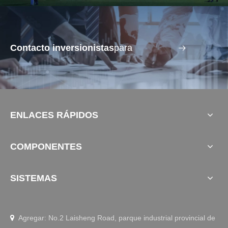
Contacto inversionistas
para
ENLACES RÁPIDOS
COMPONENTES
SISTEMAS
Agregar: No.2 Laisheng Road, parque industrial provincial de
