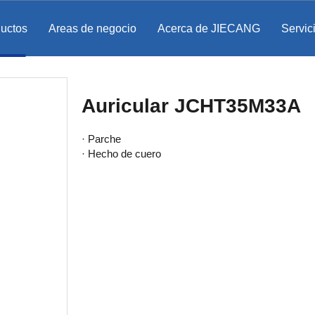
ductos
Areas de negocio
Acerca de JIECANG
Servic
Auricular JCHT35M33A
· Parche
· Hecho de cuero