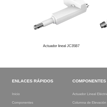
Actuador lineal JC35B7
ENLACES RÁPIDOS
COMPONENTES
Inicio
Actuador Lineal Eléctri
Componentes
Columna de Elevación