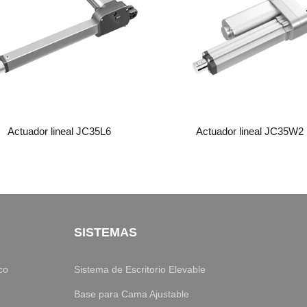
Actuador lineal JC35L6
Actuador lineal JC35W2
SISTEMAS
co
Sistema de Escritorio Elevable
Base para Cama Ajustable