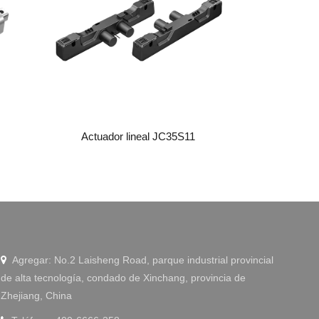
WeChat
Actuador lineal JC35S11
Agregar: No.2 Laisheng Road, parque industrial provincial

de alta tecnología, condado de Xinchang, provincia de
Zhejiang, China