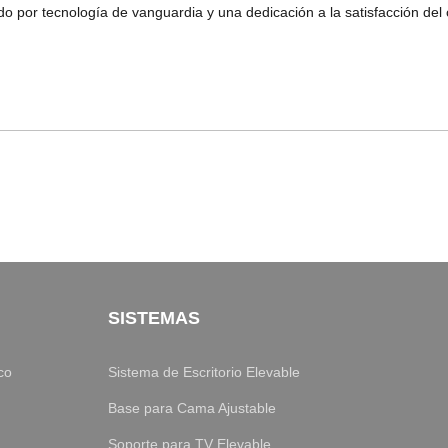
do por tecnología de vanguardia y una dedicación a la satisfacción del c
SISTEMAS
co
Sistema de Escritorio Elevable
Base para Cama Ajustable
Soporte para TV Elevable