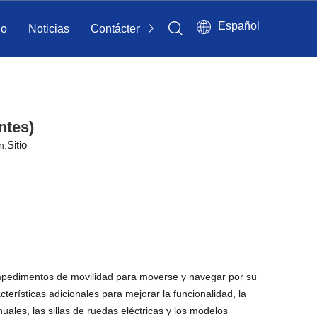
Español
io
Noticias
Contáctenos
ntes)
Sitio
n:
impedimentos de movilidad para moverse y navegar por su
erísticas adicionales para mejorar la funcionalidad, la
uales, las sillas de ruedas eléctricas y los modelos