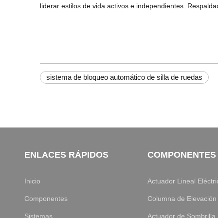
liderar estilos de vida activos e independientes. Respalda
sistema de bloqueo automático de silla de ruedas
ENLACES RÁPIDOS
COMPONENTES
Inicio
Actuador Lineal Eléctri
Componentes
Columna de Elevación
Sistemas
Actuador de Sombrilla