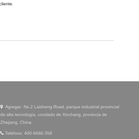
liente.
Agregar: No.2 Laisheng Road, parque industrial provincial

de alta tecnología, condado de Xinchang, provincia de
Zhejiang, China
Teléfono: 400-6666-358
