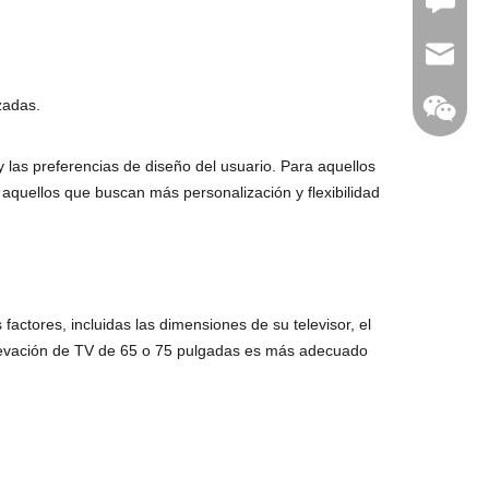
Leave U
jc35@ji
zadas.
las preferencias de diseño del usuario. Para aquellos
WhatsA
aquellos que buscan más personalización y flexibilidad
Linkedin
actores, incluidas las dimensiones de su televisor, el
 elevación de TV de 65 o 75 pulgadas es más adecuado
WeChat