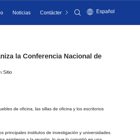
Español
io
Noticias
Contáctenos
aniza la Conferencia Nacional de
Sitio
n:
es de oficina, las sillas de oficina y los escritorios
principales institutos de investigación y universidades.
asistieron a la reunión, lo que lo convirtió en una