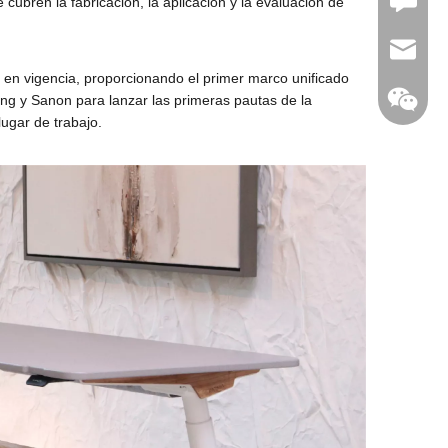
Leave U
 cubren la fabricación, la aplicación y la evaluación de
jc35@ji
 en vigencia, proporcionando el primer marco unificado
iang y Sanon para lanzar las primeras pautas de la
lugar de trabajo.
WhatsA
Linkedin
WeChat