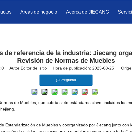
ductos
Areas de negocio
Acerca de JIECANG
Servic
de referencia de la industria: Jiecang org
Revisión de Normas de Muebles
:
0
Autor:Editor del sitio Hora de publicación: 2025-08-25 Orige
Preguntar
rmas de Muebles, que cubría siete estándares clave, incluidos los muebl
Zhejiang.
e Estandarización de Muebles y coorganizado por Jiecang junto con los 
ervisión de calidad, asociaciones de muebles y empresas en toda China 