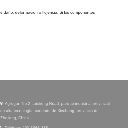
e daño, deformación o flojencia. Si los componentes
Agregar: No.2 Laisheng Road, parque industrial provincial

de alta tecnología, condado de Xinchang, provincia de
Zhejiang, China
Teléfono: 400-6666-358
