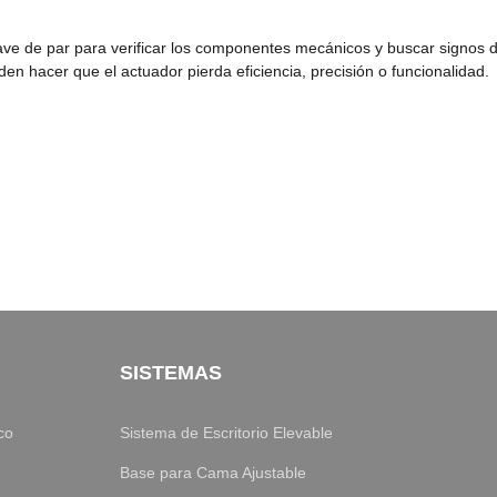
ave de par para verificar los componentes mecánicos y buscar signos d
n hacer que el actuador pierda eficiencia, precisión o funcionalidad.
SISTEMAS
co
Sistema de Escritorio Elevable
Base para Cama Ajustable