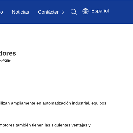
Español
io
Noticias
Contáctenos
dores
Sitio
n:
tilizan ampliamente en automatización industrial, equipos
otores también tienen las siguientes ventajas y