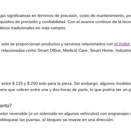
s significativas en términos de precisión, costo de mantenimiento, prot
uisitos de precisión y confiabilidad. Con el avance continuo de la te
áticos tradicionales en más campos.
el motor
o solo se proporcionan productos y servicios relacionados con
ias relacionadas como Smart Office, Medical Care, Smart Home, Industria
entre $ 125 y $ 250 solo para la pieza. Sin embargo, algunos modelos
pere que cobren entre una y dos horas de parto, lo que podría ser un 
uerta?
or reversible (o un solenoide en algunos vehículos) con engranajes qu
esbloquear las puertas, el bloqueo se mueve en una dirección.