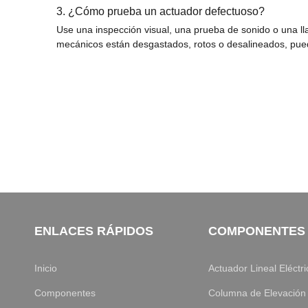
3. ¿Cómo prueba un actuador defectuoso?
Use una inspección visual, una prueba de sonido o una ll
mecánicos están desgastados, rotos o desalineados, puede
ENLACES RÁPIDOS
COMPONENTES
Inicio
Actuador Lineal Eléctri
Componentes
Columna de Elevación