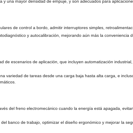
 y una mayor densidad de empuje, y son adecuados para aplicaciones d
lares de control a bordo, admitir interruptores simples, retroalimentac
autodiagnóstico y autocalibración, mejorando aún más la conveniencia d
ad de escenarios de aplicación, que incluyen automatización industrial
una variedad de tareas desde una carga baja hasta alta carga, e inclu
umáticos.
avés del freno electromecánico cuando la energía está apagada, evitand
 del banco de trabajo, optimizar el diseño ergonómico y mejorar la seg