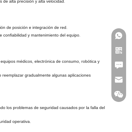
e alta precisión y alta velocidad.
ión de posición e integración de red.
e confiabilidad y mantenimiento del equipo.
, equipos médicos, electrónica de consumo, robótica y
Leave U
so reemplazar gradualmente algunas aplicaciones
jc35@ji
o los problemas de seguridad causados ​​por la falla del
WhatsA
uridad operativa.
Linkedin