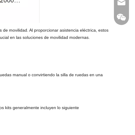
jc35@ji
de movilidad. Al proporcionar asistencia eléctrica, estos
ucial en las soluciones de movilidad modernas.
WhatsA
Linkedin
ruedas manual o convirtiendo la silla de ruedas en una
s kits generalmente incluyen lo siguiente
WeChat