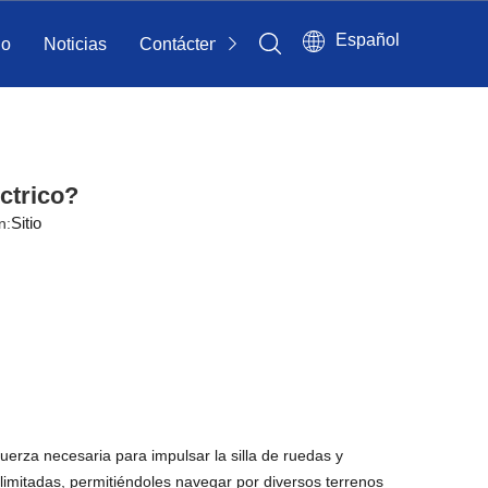
Español
io
Noticias
Contáctenos
ctrico?
Sitio
n:
fuerza necesaria para impulsar la silla de ruedas y
limitadas, permitiéndoles navegar por diversos terrenos