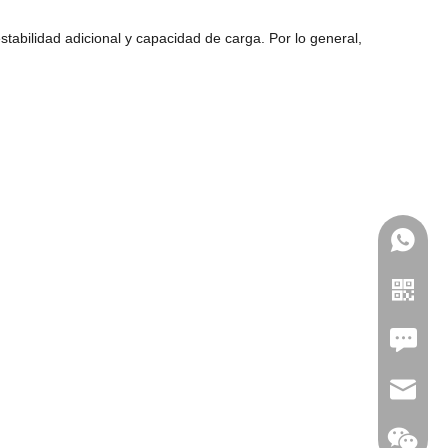
stabilidad adicional y capacidad de carga. Por lo general,
Leave U
jc35@ji