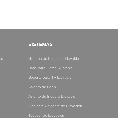
SISTEMAS
co
Sistema de Escritorio Elevable
Base para Cama Ajustable
Soporte para TV Elevable
Asiento de Baño
Asiento de Inodoro Elevable
Gabinete Colgante de Elevación
Tocador de Elevación