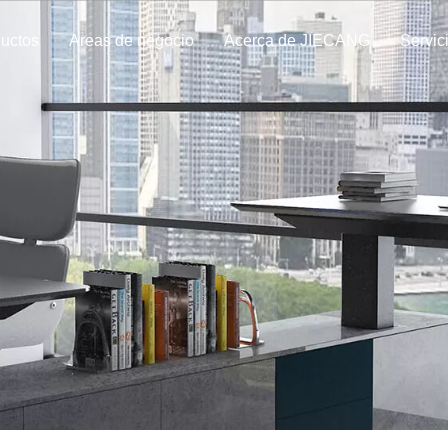
ductos
Areas de negocio
Acerca de JIECANG
Servic