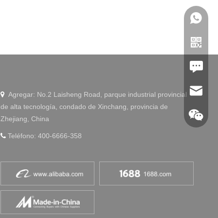
Leave U
jc35@ji
Agregar: No.2 Laisheng Road, parque industrial provincial

de alta tecnología, condado de Xinchang, provincia de
Zhejiang, China
Teléfono: 400-6666-358

WhatsA
Linkedin